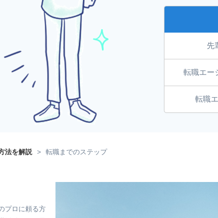
先
転職エー
転職
方法を解説
>
転職までのステップ
のプロに頼る方