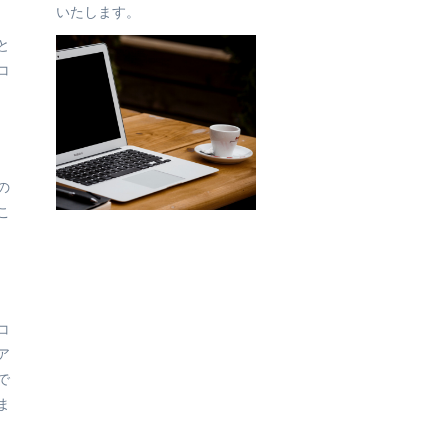
いたします。
と
コ
の
こ
コ
ア
で
ま